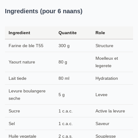
Ingredients (pour 6 naans)
Ingredient
Quantite
Role
Farine de ble T55
300 g
Structure
Moelleux et
Yaourt nature
80 g
legerete
Lait tiede
80 ml
Hydratation
Levure boulangere
5 g
Levee
seche
Sucre
1 c.a.c.
Active la levure
Sel
1 c.a.c.
Saveur
Huile vegetale
2 c.a.s.
Souplesse