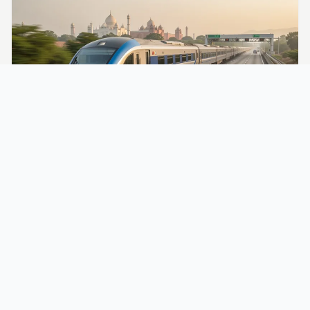
Comment se rendre au Taj Mahal depuis Delhi :
guide transport 2026
Les options de transport entre Delhi et Agra Le Taj Mahal
se trouve à Agra, à 233 km au sud de …