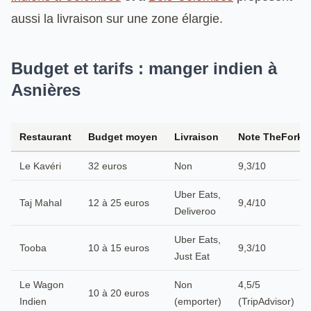
aussi la livraison sur une zone élargie.
Budget et tarifs : manger indien à
Asnières
Restaurant
Budget moyen
Livraison
Note TheFork
Le Kavéri
32 euros
Non
9,3/10
Uber Eats,
Taj Mahal
12 à 25 euros
9,4/10
Deliveroo
Uber Eats,
Tooba
10 à 15 euros
9,3/10
Just Eat
Le Wagon
Non
4,5/5
10 à 20 euros
Indien
(emporter)
(TripAdvisor)